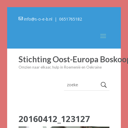
info@s-o-e-b.nl
| 0651765182
Stichting Oost-Europa Boskoo
Omzien naar elkaar, hulp in Roemenië en Oekraïne
20160412_123127