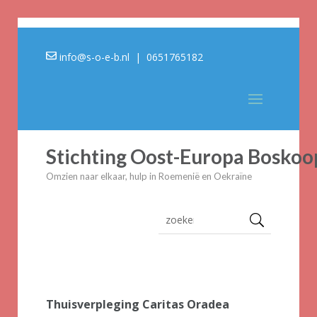
info@s-o-e-b.nl
| 0651765182
Stichting Oost-Europa Boskoo
Omzien naar elkaar, hulp in Roemenië en Oekraïne
Thuisverpleging Caritas Oradea