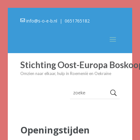
info@s-o-e-b.nl
| 0651765182
Stichting Oost-Europa Boskoo
Omzien naar elkaar, hulp in Roemenië en Oekraïne
Openingstijden