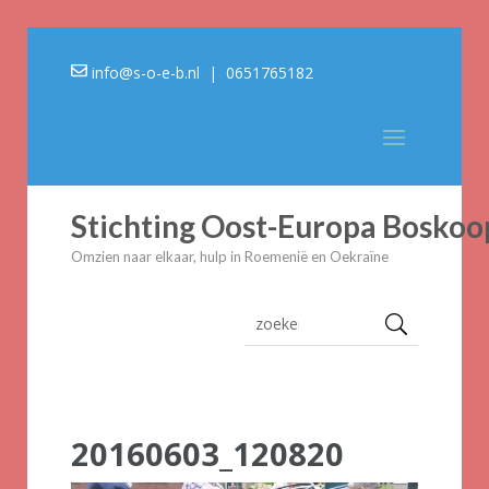
info@s-o-e-b.nl
| 0651765182
Stichting Oost-Europa Boskoo
Omzien naar elkaar, hulp in Roemenië en Oekraïne
20160603_120820