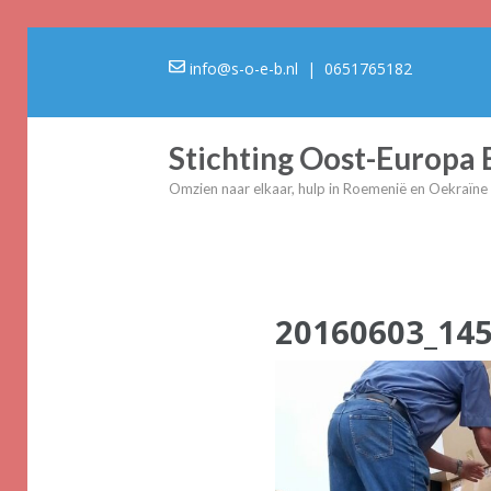
info@s-o-e-b.nl
| 0651765182
Stichting Oost-Europa
Omzien naar elkaar, hulp in Roemenië en Oekraïne
20160603_14