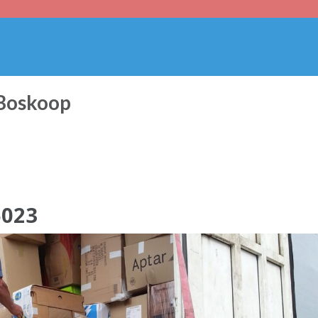
 Boskoop
5023