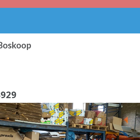
 Boskoop
3929