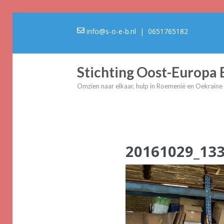
info@s-o-e-b.nl
| 0651765182
Stichting Oost-Europa
Omzien naar elkaar, hulp in Roemenië en Oekraïne
20161029_13