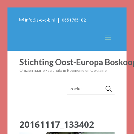
info@s-o-e-b.nl
| 0651765182
Stichting Oost-Europa Boskoo
Omzien naar elkaar, hulp in Roemenië en Oekraïne
20161117_133402