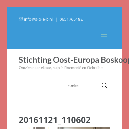
info@s-o-e-b.nl
| 0651765182
Stichting Oost-Europa Boskoo
Omzien naar elkaar, hulp in Roemenië en Oekraïne
20161121_110602