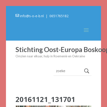
info@s-o-e-b.nl
| 0651765182
Stichting Oost-Europa Boskoo
Omzien naar elkaar, hulp in Roemenië en Oekraïne
20161121_131701