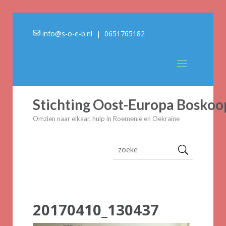
info@s-o-e-b.nl
| 0651765182
Stichting Oost-Europa Boskoo
Omzien naar elkaar, hulp in Roemenië en Oekraïne
20170410_130437