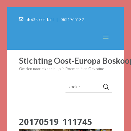
info@s-o-e-b.nl
| 0651765182
Stichting Oost-Europa Boskoo
Omzien naar elkaar, hulp in Roemenië en Oekraïne
20170519_111745