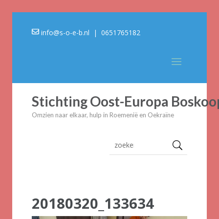
info@s-o-e-b.nl
| 0651765182
Stichting Oost-Europa Boskoo
Omzien naar elkaar, hulp in Roemenië en Oekraïne
20180320_133634