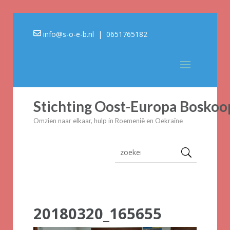
info@s-o-e-b.nl
| 0651765182
Stichting Oost-Europa Boskoo
Omzien naar elkaar, hulp in Roemenië en Oekraïne
20180320_165655