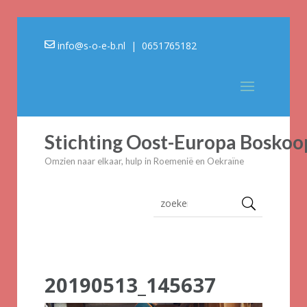
info@s-o-e-b.nl
| 0651765182
Stichting Oost-Europa Boskoo
Omzien naar elkaar, hulp in Roemenië en Oekraïne
20190513_145637