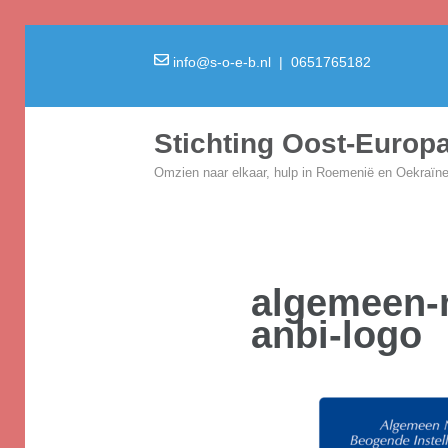
info@s-o-e-b.nl
| 0651765182
Stichting Oost-Euro
Omzien naar elkaar, hulp in Roemenië en Oekraïn
algemeen-n
anbi-logo