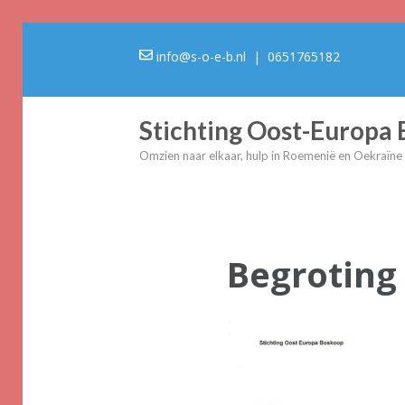
info@s-o-e-b.nl
| 0651765182
Stichting Oost-Europa
Omzien naar elkaar, hulp in Roemenië en Oekraïne
Begroting