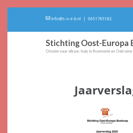
info@s-o-e-b.nl
| 0651765182
Stichting Oost-Europa
Omzien naar elkaar, hulp in Roemenië en Oekraïne
Jaarversl