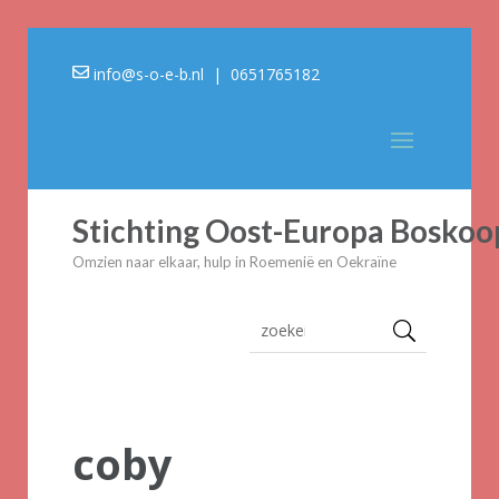
info@s-o-e-b.nl
| 0651765182
Stichting Oost-Europa Boskoo
Omzien naar elkaar, hulp in Roemenië en Oekraïne
coby