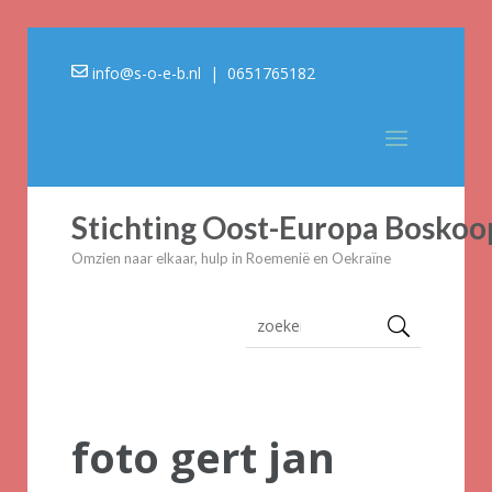
info@s-o-e-b.nl
| 0651765182
Stichting Oost-Europa Boskoo
Omzien naar elkaar, hulp in Roemenië en Oekraïne
foto gert jan