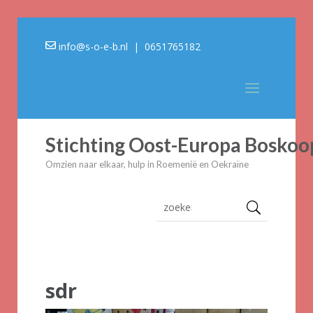
info@s-o-e-b.nl
| 0651765182
Stichting Oost-Europa Boskoo
Omzien naar elkaar, hulp in Roemenië en Oekraïne
sdr