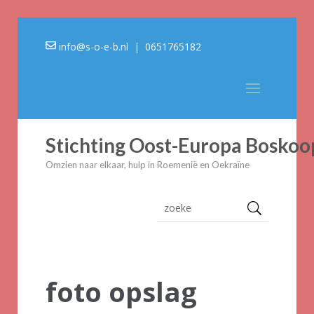
info@s-o-e-b.nl
| 0651765182
Stichting Oost-Europa Boskoo
Omzien naar elkaar, hulp in Roemenië en Oekraïne
foto opslag