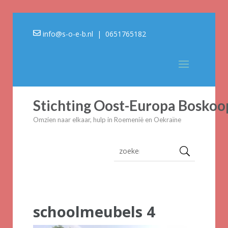
info@s-o-e-b.nl
| 0651765182
Stichting Oost-Europa Boskoo
Omzien naar elkaar, hulp in Roemenië en Oekraïne
schoolmeubels 4