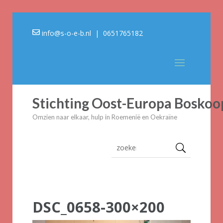
info@s-o-e-b.nl
| 0651765182
Stichting Oost-Europa Boskoo
Omzien naar elkaar, hulp in Roemenië en Oekraïne
DSC_0658-300×200