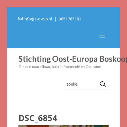
info@s-o-e-b.nl
| 0651765182
Stichting Oost-Europa Boskoo
Omzien naar elkaar, hulp in Roemenië en Oekraïne
DSC_6854