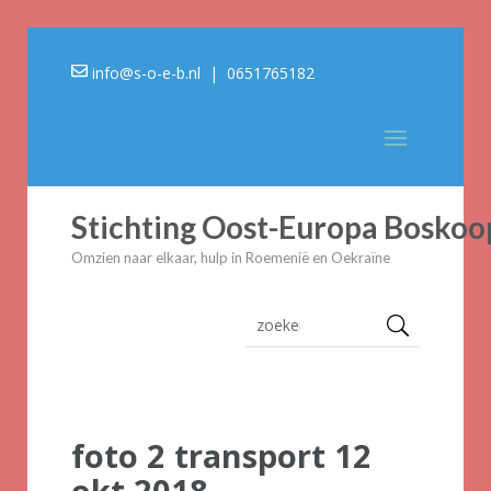
info@s-o-e-b.nl
| 0651765182
Stichting Oost-Europa Boskoo
Omzien naar elkaar, hulp in Roemenië en Oekraïne
foto 2 transport 12
okt 2018