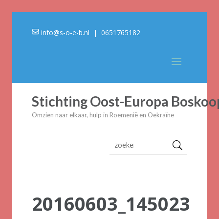
info@s-o-e-b.nl
| 0651765182
Stichting Oost-Europa Boskoo
Omzien naar elkaar, hulp in Roemenië en Oekraïne
20160603_145023