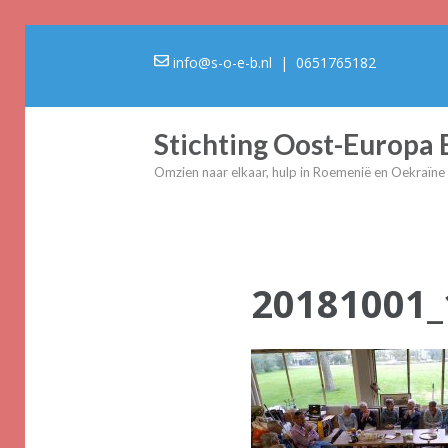
info@s-o-e-b.nl
| 0651765182
Stichting Oost-Europa
Omzien naar elkaar, hulp in Roemenië en Oekraïne
20181001_