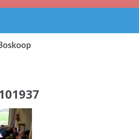
 Boskoop
101937