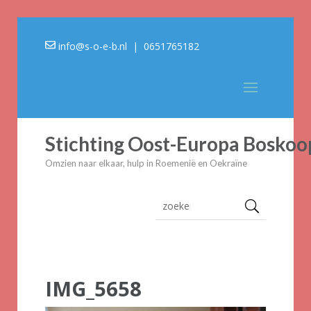
info@s-o-e-b.nl
| 0651765182
Stichting Oost-Europa Boskoo
Omzien naar elkaar, hulp in Roemenië en Oekraïne
IMG_5658