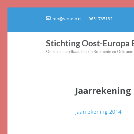
info@s-o-e-b.nl
| 0651765182
Stichting Oost-Europa
Omzien naar elkaar, hulp in Roemenië en Oekraïne
Jaarrekening
Jaarrekening 2014