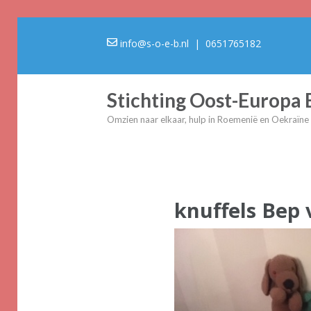
info@s-o-e-b.nl
| 0651765182
Stichting Oost-Europa
Omzien naar elkaar, hulp in Roemenië en Oekraïne
knuffels Bep