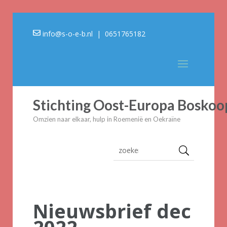
info@s-o-e-b.nl
| 0651765182
Stichting Oost-Europa Boskoo
Omzien naar elkaar, hulp in Roemenië en Oekraïne
Nieuwsbrief dec