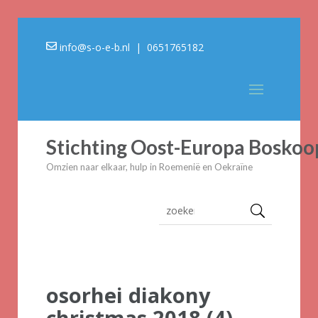
info@s-o-e-b.nl
| 0651765182
Stichting Oost-Europa Boskoo
Omzien naar elkaar, hulp in Roemenië en Oekraïne
osorhei diakony
christmas 2018 (4)