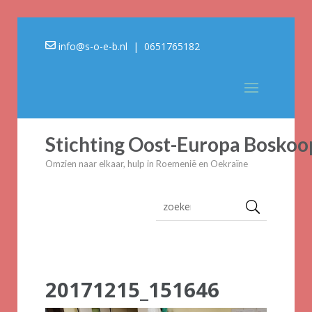
info@s-o-e-b.nl
| 0651765182
Stichting Oost-Europa Boskoo
Omzien naar elkaar, hulp in Roemenië en Oekraïne
20171215_151646