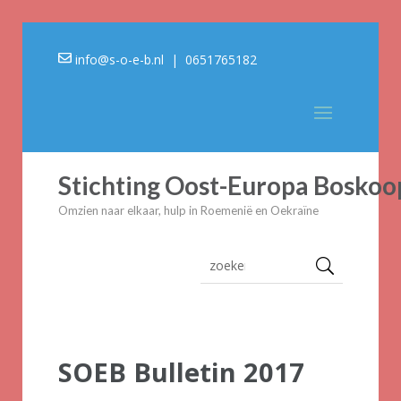
info@s-o-e-b.nl
| 0651765182
Stichting Oost-Europa Boskoo
Omzien naar elkaar, hulp in Roemenië en Oekraïne
SOEB Bulletin 2017