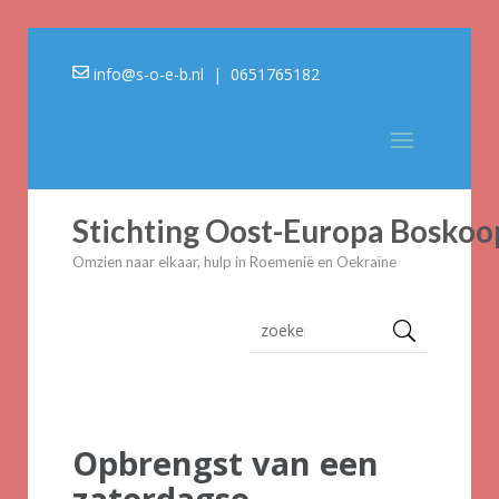
info@s-o-e-b.nl
| 0651765182
Stichting Oost-Europa Boskoo
Omzien naar elkaar, hulp in Roemenië en Oekraïne
Opbrengst van een
zaterdagse