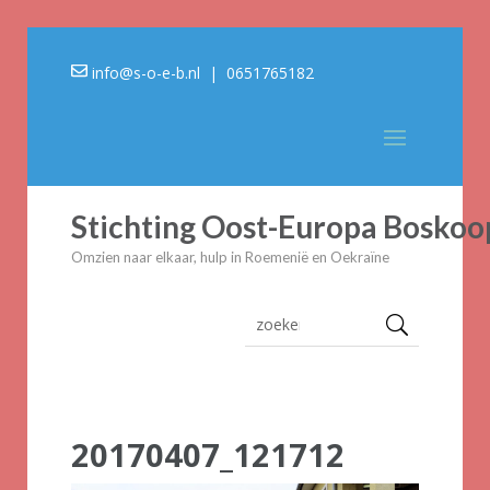
info@s-o-e-b.nl
| 0651765182
Stichting Oost-Europa Boskoo
Omzien naar elkaar, hulp in Roemenië en Oekraïne
20170407_121712