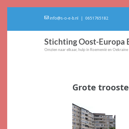
info@s-o-e-b.nl
| 0651765182
Stichting Oost-Europa
Omzien naar elkaar, hulp in Roemenië en Oekraïne
Grote troost