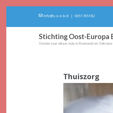
info@s-o-e-b.nl
| 0651765182
Stichting Oost-Europa
Omzien naar elkaar, hulp in Roemenië en Oekraïne
Thuiszorg