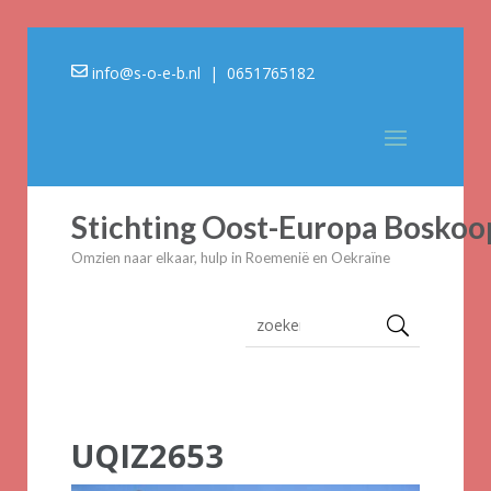
info@s-o-e-b.nl
| 0651765182
Stichting Oost-Europa Boskoo
Omzien naar elkaar, hulp in Roemenië en Oekraïne
UQIZ2653