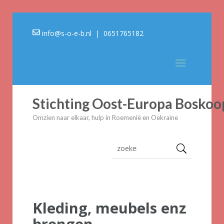
info@s-o-e-b.nl
| 0651765182
Stichting Oost-Europa Boskoo
Omzien naar elkaar, hulp in Roemenië en Oekraïne
Kleding, meubels enz
brengen