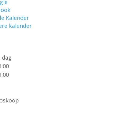
gle
look
le Kalender
ere kalender
e dag
1:00
1:00
Boskoop