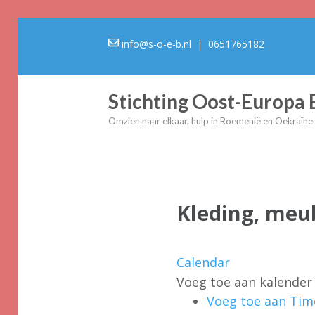
info@s-o-e-b.nl
| 0651765182
Stichting Oost-Europa
Omzien naar elkaar, hulp in Roemenië en Oekraïne
Kleding, meu
Calendar
Voeg toe aan kalender
Voeg toe aan Tim