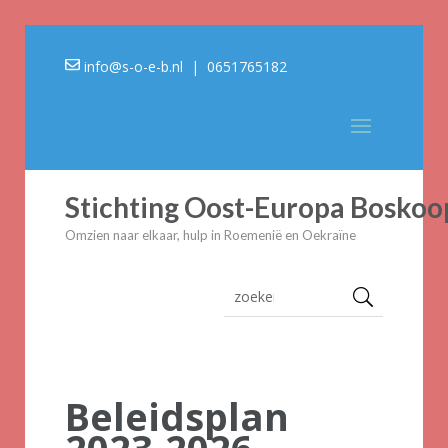
info@s-o-e-b.nl
| 0651765182
Stichting Oost-Europa Boskoo
Omzien naar elkaar, hulp in Roemenië en Oekraïne
Beleidsplan