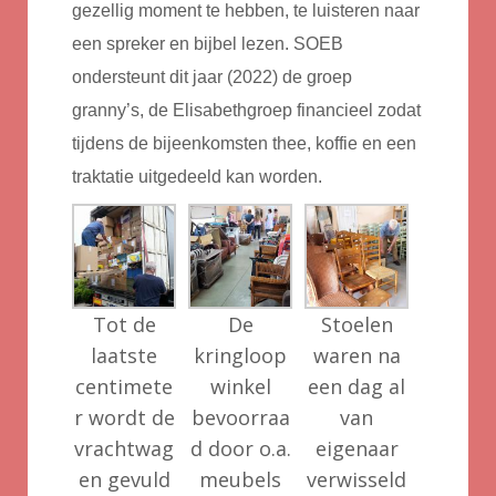
gezellig moment te hebben, te luisteren naar
een spreker en bijbel lezen. SOEB
ondersteunt dit jaar (2022) de groep
granny’s, de Elisabethgroep financieel zodat
tijdens de bijeenkomsten thee, koffie en een
traktatie uitgedeeld kan worden.
Tot de
De
Stoelen
laatste
kringloop
waren na
centimete
winkel
een dag al
r wordt de
bevoorraa
van
vrachtwag
d door o.a.
eigenaar
en gevuld
meubels
verwisseld