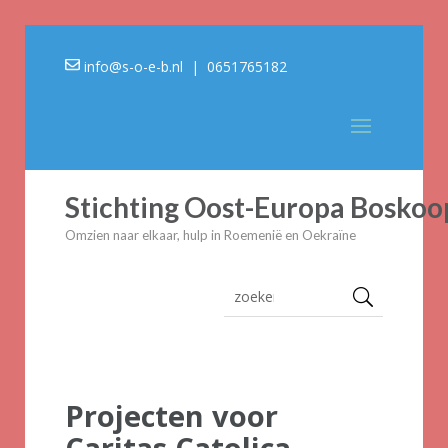
info@s-o-e-b.nl
| 0651765182
Stichting Oost-Europa Boskoo
Omzien naar elkaar, hulp in Roemenië en Oekraïne
Projecten voor
Caritas Catolica