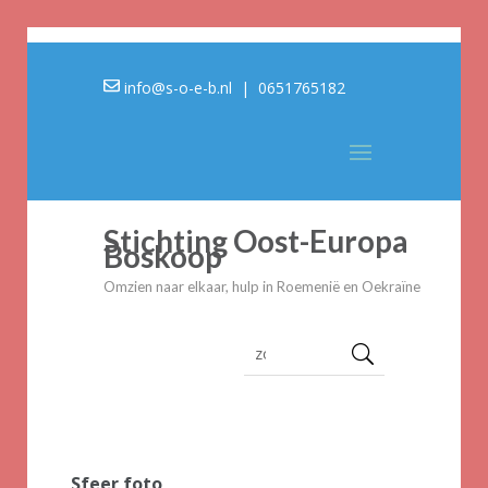
info@s-o-e-b.nl
| 0651765182
Stichting Oost-Europa
Boskoop
Omzien naar elkaar, hulp in Roemenië en Oekraïne
Sfeer foto